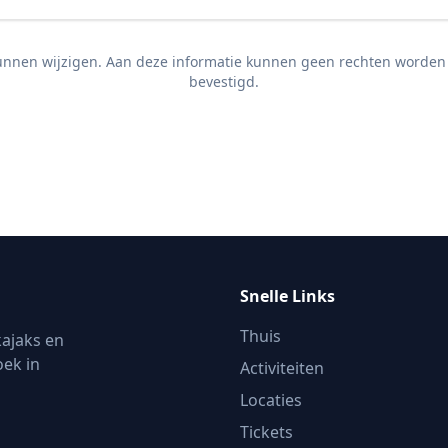
nnen wijzigen. Aan deze informatie kunnen geen rechten worden on
bevestigd.
Snelle Links
Thuis
kajaks en
oek in
Activiteiten
Locaties
Tickets