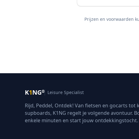
Prijzen en voorwaarden ku
K
1
NG
®
Leisure Specialist
Rijd, Peddel, Ontdek! Van fietsen en gocarts tot 
supboards, K1NG regelt je volgende avontuur. B
enkele minuten en start jouw ontdekkingstocht.