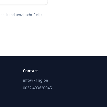
tleend tenzij schriftelijk
Contact
info@k1ng.be
0032 493620945