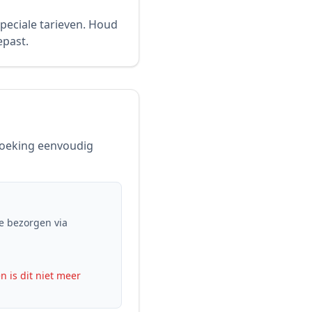
eciale tarieven. Houd
epast.
 boeking eenvoudig
te bezorgen via
n is dit niet meer