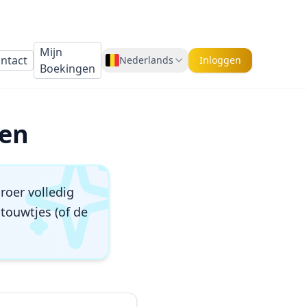
Select Language
Mijn
ntact
Nederlands
Inloggen
Boekingen
▼
den
roer volledig
touwtjes (of de