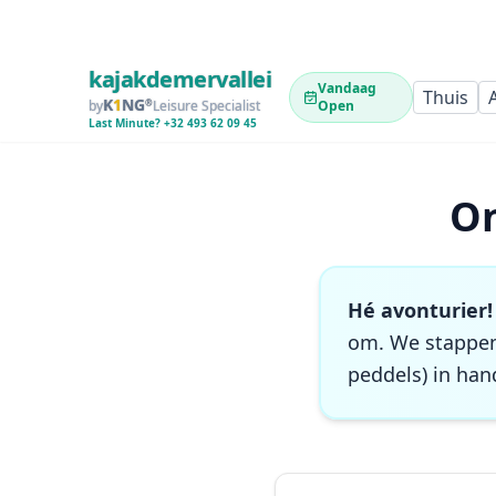
kajakdemervallei
Vandaag
Thuis
A
K
1
NG
by
®
Leisure Specialist
Open
Last Minute? +32 493 62 09 45
On
Hé avonturier!
om. We stappen 
peddels) in hand