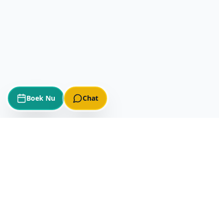
Boek Nu
Chat
K
1
NG
®
Leisure Specialist