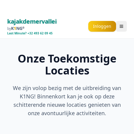
Select Language
kajakdemervallei
Inloggen
K
1
NG
by
®
Last Minute? +32 493 62 09 45
▼
Onze Toekomstige
Locaties
We zijn volop bezig met de uitbreiding van
K1NG! Binnenkort kan je ook op deze
schitterende nieuwe locaties genieten van
onze avontuurlijke activiteiten.