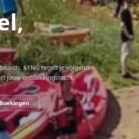
el,
pboards, K1NG regelt je volgende
art jouw ontdekkingstocht.
 Boekingen