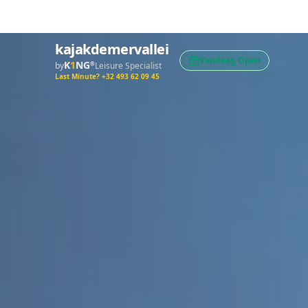
kajakdemervallei
Vandaag Open
K
1
NG
by
®
Leisure Specialist
Last Minute? +32 493 62 09 45