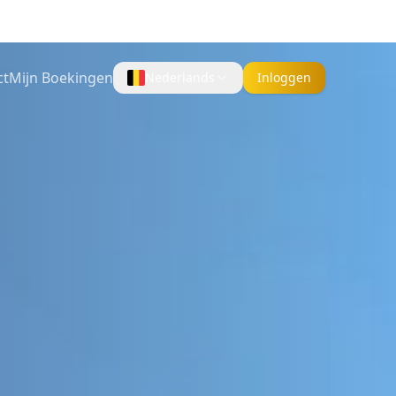
Select Language
ct
Mijn Boekingen
Nederlands
Inloggen
▼