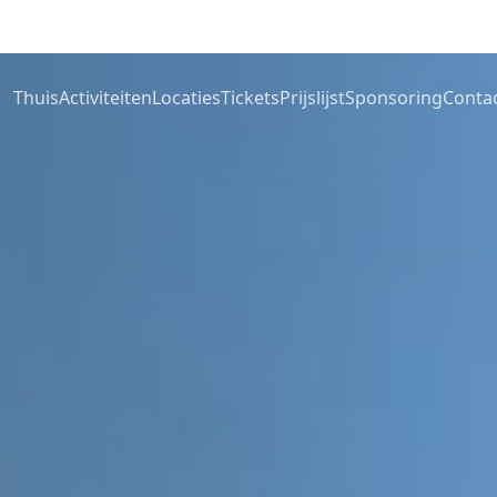
Thuis
Activiteiten
Locaties
Tickets
Prijslijst
Sponsoring
Conta